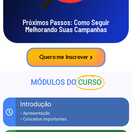
Entenda como prosseguir o ensinamento e ter clientes
diários pelo Google
Próximos Passos: Como Seguir
Melhorando Suas Campanhas
Quero me Inscrever
MÓDULOS DO
CURSO
Introdução
- Apresentação
- Conceitos Importantes