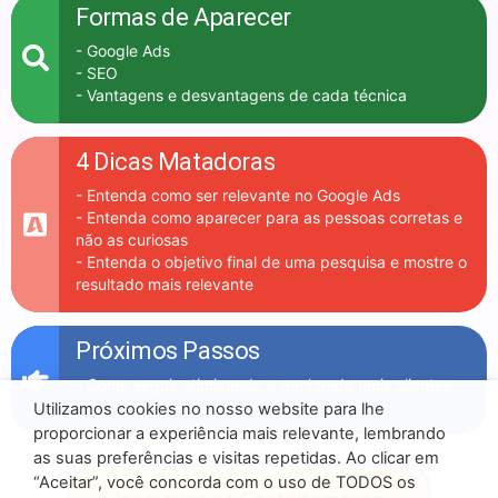
Formas de Aparecer
- Google Ads
- SEO
- Vantagens e desvantagens de cada técnica
4 Dicas Matadoras
- Entenda como ser relevante no Google Ads
- Entenda como aparecer para as pessoas corretas e
não as curiosas
- Entenda o objetivo final de uma pesquisa e mostre o
resultado mais relevante
Próximos Passos
- Como seguir otimizando e ganhando mais clientes
através do Google Ads
Utilizamos cookies no nosso website para lhe
proporcionar a experiência mais relevante, lembrando
as suas preferências e visitas repetidas. Ao clicar em
“Aceitar”, você concorda com o uso de TODOS os