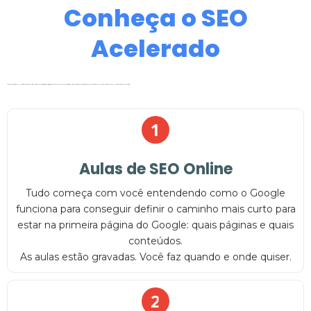
Conheça o SEO
Acelerado
O curso de SEO foi criado pela Lucro Digital, empresa que já treinou mais de 3000 pessoas. O instrutor é Ulisses Giorgi, com certificado oficial do Google, professor do curso de Extensão em Marketing Digital na PUC/RS, ex-diretor de Tecnologia da Informação da Dell Computadores e CEO da Lucro Digital.
1
Aulas de SEO Online
Tudo começa com você entendendo como o Google
funciona para conseguir definir o caminho mais curto para
estar na primeira página do Google: quais páginas e quais
conteúdos.
As aulas estão gravadas. Você faz quando e onde quiser.
2