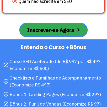
Quem não acredita em SEO
Inscrever-se Agora
Entenda o Curso + Bônus
Curso SEO Acelerado (de R$ 997 por R$ 497:
Economize R$ 500)
Checklists e Planilhas de Acompanhamento
(Economize R$ 497)
Bônus 1: Landing Pages (Economize R$ 297)
Bônus 2: Funil de Vendas (Economize R$ 97)