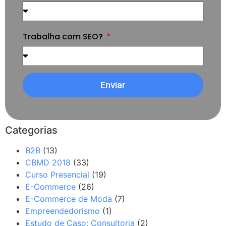
Trabalha com SEO?
Enviar
Categorias
B2B
(13)
CBMD 2018
(33)
Curso Presencial
(19)
E-Commerce
(26)
E-Commerce de Moda
(7)
Empreendedorismo
(1)
Estudo de Caso: Consultoria
(2)