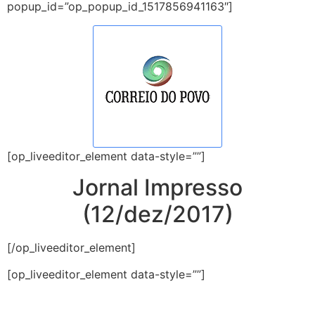
popup_id=”op_popup_id_1517856941163″]
[op_liveeditor_element data-style=””]
Jornal Impresso
(12/dez/2017)
[/op_liveeditor_element]
[op_liveeditor_element data-style=””]