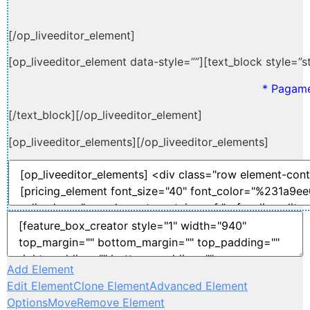
[/op_liveeditor_element]
[op_liveeditor_element data-style=””][text_block style=”sty
* Pagam
[/text_block][/op_liveeditor_element]
[op_liveeditor_elements][/op_liveeditor_elements]
Add Element
Edit Element
Clone Element
Advanced Element
Options
Move
Remove Element