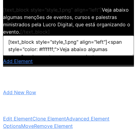
[text_block style=”style_1.png” align=”left”]
Veja abaixo
algumas menções de eventos, cursos e palestras
ministrados pela Lucro Digital, que está organizando o
evento.
[/text_block]
Add Element
Add New Row
Edit Element
Clone Element
Advanced Element
Options
Move
Remove Element