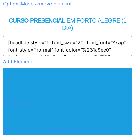
Options
Move
Remove Element
CURSO PRESENCIAL
EM PORTO ALEGRE (1
DIA)
Add Element
Add New Row
Edit Element
Clone Element
Advanced Element