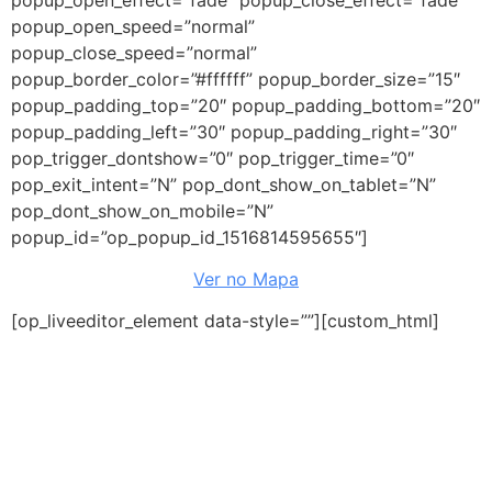
popup_open_speed=”normal”
popup_close_speed=”normal”
popup_border_color=”#ffffff” popup_border_size=”15″
popup_padding_top=”20″ popup_padding_bottom=”20″
popup_padding_left=”30″ popup_padding_right=”30″
pop_trigger_dontshow=”0″ pop_trigger_time=”0″
pop_exit_intent=”N” pop_dont_show_on_tablet=”N”
pop_dont_show_on_mobile=”N”
popup_id=”op_popup_id_1516814595655″]
Ver no Mapa
[op_liveeditor_element data-style=””][custom_html]