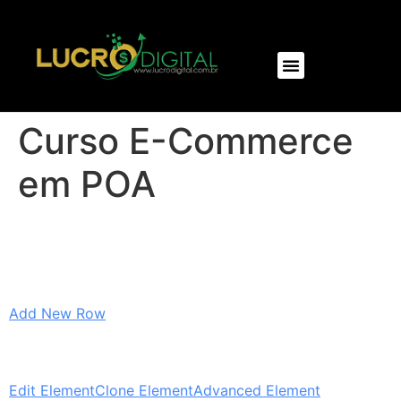
NOSSOS PRODUTOS
Curso E-Commerce
em POA
Add New Row
Edit Element
Clone Element
Advanced Element