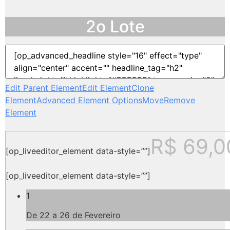
2o Lote
Edit Parent Element
Edit Element
Clone
Element
Advanced Element Options
Move
Remove
Element
R$ 69,0
[op_liveeditor_element data-style=””]
[op_liveeditor_element data-style=””]
1
De 22 a 26 de Fevereiro