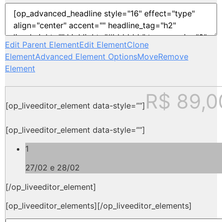
Edit Parent Element
Edit Element
Clone
Element
Advanced Element Options
Move
Remove
Element
R$ 89,0
[op_liveeditor_element data-style=””]
[op_liveeditor_element data-style=””]
1
27/02 e 28/02
[/op_liveeditor_element]
[op_liveeditor_elements][/op_liveeditor_elements]