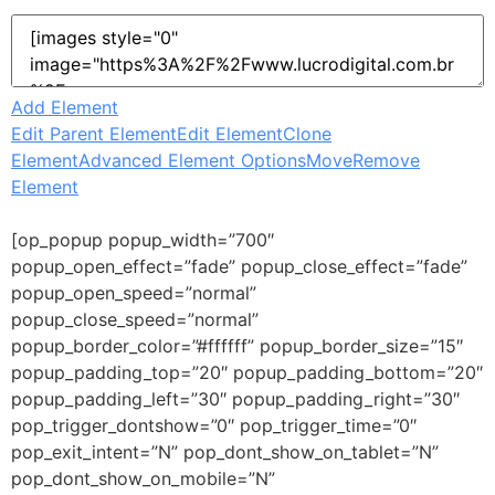
Add Element
Edit Parent Element
Edit Element
Clone
Element
Advanced Element Options
Move
Remove
Element
[op_popup popup_width=”700″
popup_open_effect=”fade” popup_close_effect=”fade”
popup_open_speed=”normal”
popup_close_speed=”normal”
popup_border_color=”#ffffff” popup_border_size=”15″
popup_padding_top=”20″ popup_padding_bottom=”20″
popup_padding_left=”30″ popup_padding_right=”30″
pop_trigger_dontshow=”0″ pop_trigger_time=”0″
pop_exit_intent=”N” pop_dont_show_on_tablet=”N”
pop_dont_show_on_mobile=”N”