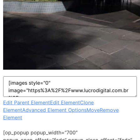
Edit Parent Element
Edit Element
Clone
Element
Advanced Element Options
Move
Remove
Element
[op_popup popup_width=”700″
popup_open_effect=”fade” popup_close_effect=”fade”