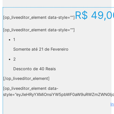
R$ 49,0
[op_liveeditor_element data-style=””]
[op_liveeditor_element data-style=””]
1
Somente até 21 de Fevereiro
2
Desconto de 40 Reais
[/op_liveeditor_element]
[op_liveeditor_element data-
style=”eyJleHRyYXMiOnsiYW5pbWF0aW9uRWZmZWN0Ijo
I