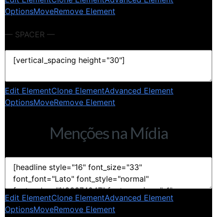
Options
Move
Remove Element
— SPACER —
Edit Element
Clone Element
Advanced Element
Options
Move
Remove Element
Menções na Mídia
Edit Element
Clone Element
Advanced Element
Options
Move
Remove Element