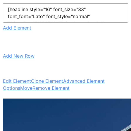
Add Element
Add New Row
Edit Element
Clone Element
Advanced Element
Options
Move
Remove Element