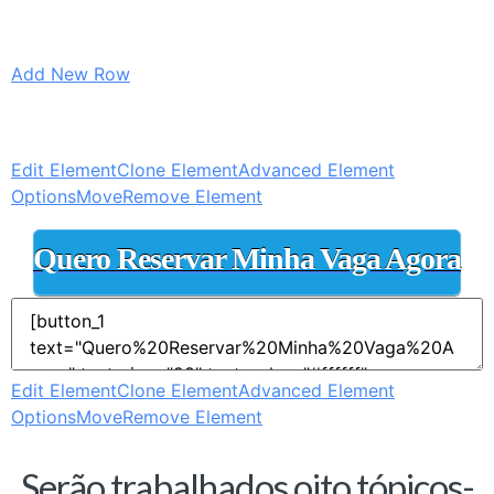
Add New Row
Edit Element
Clone Element
Advanced Element
Options
Move
Remove Element
Quero Reservar Minha Vaga Agora
Edit Element
Clone Element
Advanced Element
Options
Move
Remove Element
Serão trabalhados oito tópicos-