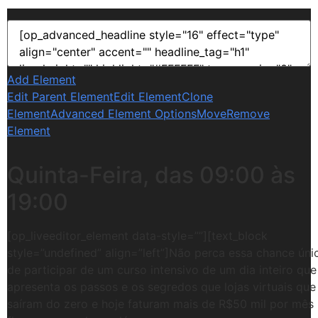
Add Element
Edit Parent Element
Edit Element
Clone
Element
Advanced Element Options
Move
Remove
Element
Quinta-Feira, das 09:00 às
19:00
[op_liveeditor_element data-style=””][text_block
style=”undefined” align=”left”]Não perca essa chance úni
de participar de um curso intensivo de um dia inteiro que
apresenta os passos e os segredos que lojas virtuais que
saíram do zero e hoje faturam mais de R$50 mil por mês