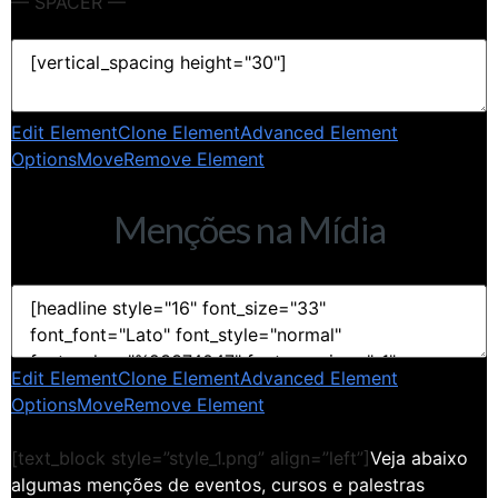
— SPACER —
Edit Element
Clone Element
Advanced Element
Options
Move
Remove Element
Menções na Mídia
Edit Element
Clone Element
Advanced Element
Options
Move
Remove Element
[text_block style=”style_1.png” align=”left”]
Veja abaixo
algumas menções de eventos, cursos e palestras