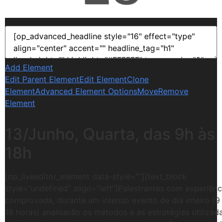
Add Element
Edit Parent Element
Edit Element
Clone
Element
Advanced Element Options
Move
Remove
Element
13/Junho, Quarta, das 9h às
18h
[op_liveeditor_element data-style=””][text_block
style=”undefined” align=”left”]Palestrantes com experiênc
comprovada, durante um intenso evento de dia inteiro (9
18 horas) analisarão os métodos e as estratégias utilizad