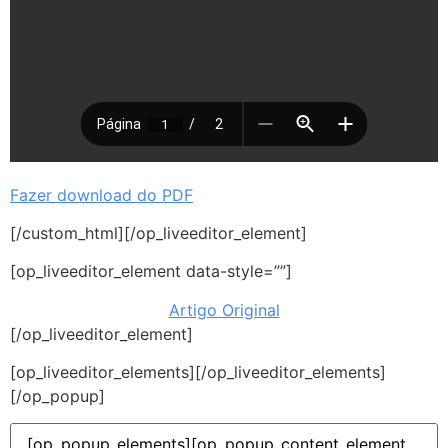
Fazer download do PDF
[/custom_html][/op_liveeditor_element]
[op_liveeditor_element data-style=””]
Artigo Original
[/op_liveeditor_element]
[op_liveeditor_elements][/op_liveeditor_elements]
[/op_popup]