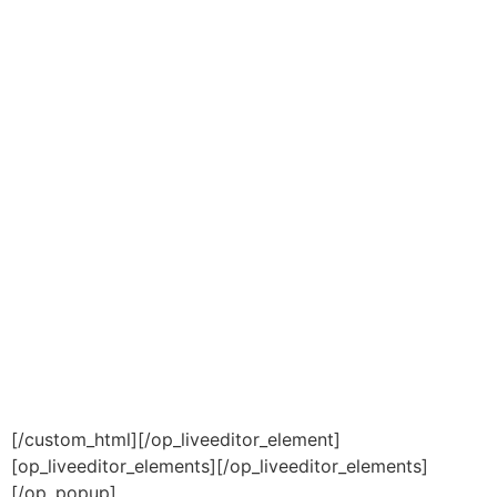
[/custom_html][/op_liveeditor_element]
[op_liveeditor_elements][/op_liveeditor_elements]
[/op_popup]