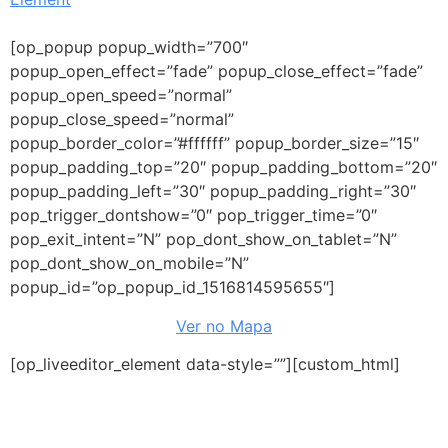
[op_popup popup_width=”700″
popup_open_effect=”fade” popup_close_effect=”fade”
popup_open_speed=”normal”
popup_close_speed=”normal”
popup_border_color=”#ffffff” popup_border_size=”15″
popup_padding_top=”20″ popup_padding_bottom=”20″
popup_padding_left=”30″ popup_padding_right=”30″
pop_trigger_dontshow=”0″ pop_trigger_time=”0″
pop_exit_intent=”N” pop_dont_show_on_tablet=”N”
pop_dont_show_on_mobile=”N”
popup_id=”op_popup_id_1516814595655″]
Ver no Mapa
[op_liveeditor_element data-style=””][custom_html]