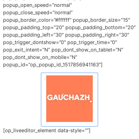
popup_open_speed=”normal”
popup_close_speed=”normal”
popup_border_color=”#ffffff” popup_border_size=”15″
popup_padding_top=”20″ popup_padding_bottom=”20″
popup_padding_left=”30″ popup_padding_right=”30″
pop_trigger_dontshow=”0″ pop_trigger_time=”0″
pop_exit_intent=”N” pop_dont_show_on_tablet=”N”
pop_dont_show_on_mobile=”N”
popup_id=”op_popup_id_1517856941163″]
[op_liveeditor_element data-style=””]