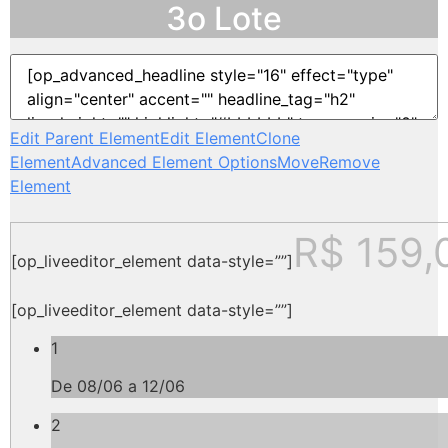
3o Lote
Edit Parent Element
Edit Element
Clone
Element
Advanced Element Options
Move
Remove
Element
R$ 159,
[op_liveeditor_element data-style=””]
[op_liveeditor_element data-style=””]
1
De 08/06 a 12/06
2