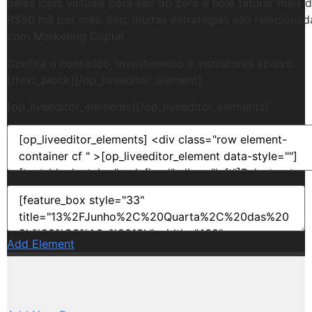
pelas lojas virtuais para sair do zero e hoje faturar mais 
R$50 mil por mês. Sim, muitas estratégias são relacionad
com Marketing Digital.
Confira o conteúdo, investimento e instrutores abaixo.
[/text_block][/op_liveeditor_element]
[op_liveeditor_elements][/op_liveeditor_elements]
Add Element