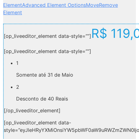
Element
Advanced Element Options
Move
Remove
Element
R$ 119,
[op_liveeditor_element data-style=””]
[op_liveeditor_element data-style=””]
1
Somente até 31 de Maio
2
Desconto de 40 Reais
[/op_liveeditor_element]
[op_liveeditor_element data-
style=”eyJleHRyYXMiOnsiYW5pbWF0aW9uRWZmZWN0Ijo