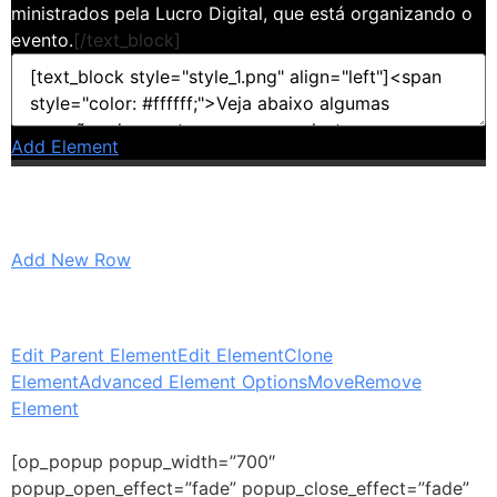
ministrados pela Lucro Digital, que está organizando o
evento.
[/text_block]
Add Element
Add New Row
Edit Parent Element
Edit Element
Clone
Element
Advanced Element Options
Move
Remove
Element
[op_popup popup_width=”700″
popup_open_effect=”fade” popup_close_effect=”fade”