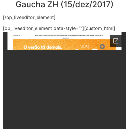
Gaucha ZH (15/dez/2017)
[/op_liveeditor_element]
[op_liveeditor_element data-style=””][custom_html]