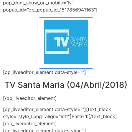
pop_dont_show_on_mobile=”N”
popup_id=”op_popup_id_1517856941163″]
[op_liveeditor_element data-style=””]
TV Santa Maria (04/Abril/2018)
[/op_liveeditor_element]
[op_liveeditor_element data-style=””][text_block
style=”style_1.png” align=”left”]Parte 1:[/text_block]
[/op_liveeditor_element]
[op_liveeditor_element data-style=””]