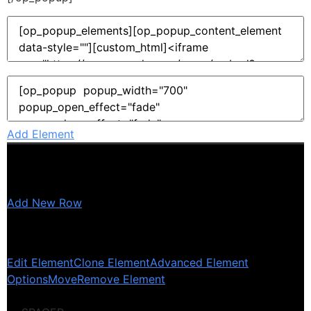
Add Element
Add New Row
Edit Element
Clone Element
Advanced Element
Options
Move
Remove Element