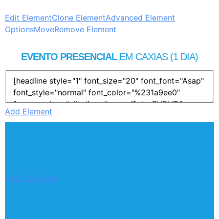
Edit Element
Clone Element
Advanced Element
Options
Move
Remove Element
EVENTO PRESENCIAL
EM CAXIAS (1 DIA)
Add Element
Add New Row