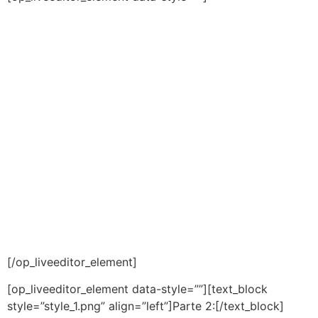
[/op_liveeditor_element]
[op_liveeditor_element data-style=””][text_block
style=”style_1.png” align=”left”]Parte 2:[/text_block]