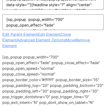
Edit Parent Element
Edit Element
Clone
Element
Advanced Element Options
Move
Remove
Element
[op_popup popup_width=”700″
popup_open_effect=”fade” popup_close_effect=”fade”
popup_open_speed=”normal”
popup_close_speed=”normal”
popup_border_color=”#ffffff” popup_border_size=”15″
popup_padding_top=”20″ popup_padding_bottom=”20″
popup_padding_left=”30″ popup_padding_right=”30″
pop_trigger_dontshow=”0″ pop_trigger_time=”0″
pop_exit_intent=”N” pop_dont_show_on_tablet=”N”