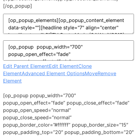
[/op_popup]
Edit Parent Element
Edit Element
Clone
Element
Advanced Element Options
Move
Remove
Element
[op_popup popup_width=”700″
popup_open_effect=”fade” popup_close_effect=”fade”
popup_open_speed=”normal”
popup_close_speed=”normal”
popup_border_color=”#ffffff” popup_border_size=”15″
popup_padding_top=”20″ popup_padding_bottom=”20″