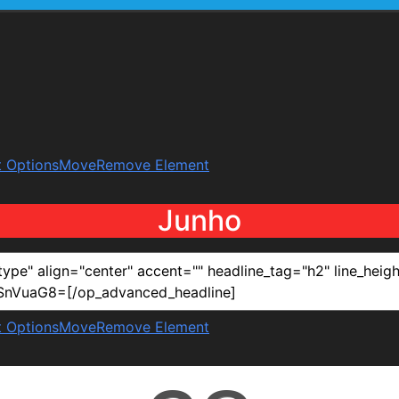
 Options
Move
Remove Element
Junho
 Options
Move
Remove Element