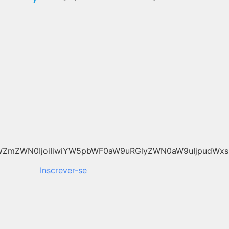
WZmZWN0IjoiIiwiYW5pbWF0aW9uRGlyZWN0aW9uIjpudWxsL
Inscrever-se