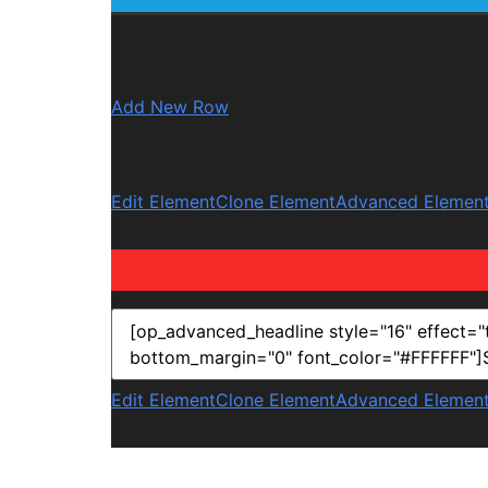
Add New Row
Edit Element
Clone Element
Advanced Element
Edit Element
Clone Element
Advanced Element