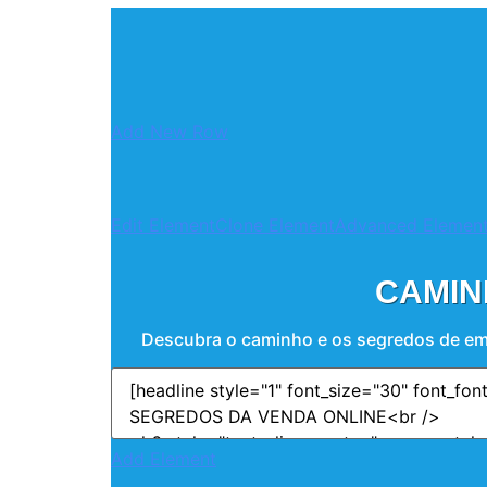
Add New Row
Edit Element
Clone Element
Advanced Element
CAMIN
Descubra o caminho e os segredos de emp
Add Element