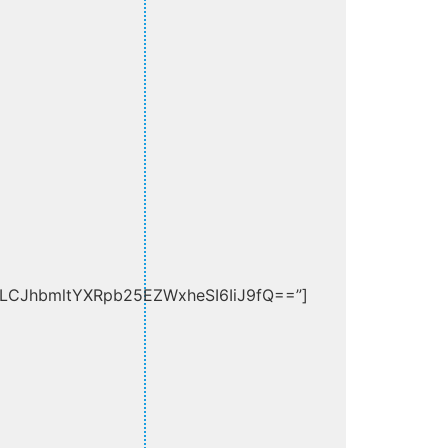
CJhbmltYXRpb25EZWxheSI6IiJ9fQ==”]