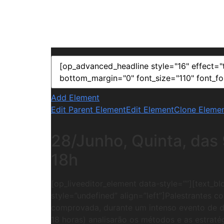
Add Element
Edit Parent Element
Edit Element
Clone Eleme
28/Junho, Quinta, das 
18h
[op_liveeditor_element data-style=””][text_bl
style=”undefined” align=”left”]Palestrantes c
comprovada, durante um intenso evento de dia
18 horas) analisarão os métodos e as estratég