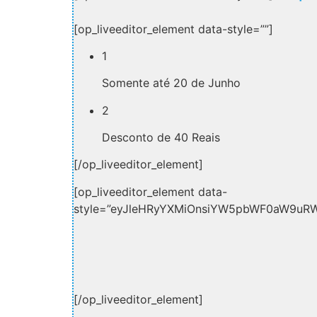
[op_liveeditor_element data-style=””]
1
Somente até 20 de Junho
2
Desconto de 40 Reais
[/op_liveeditor_element]
[op_liveeditor_element data-
style=”eyJleHRyYXMiOnsiYW5pbWF0aW9uR
[/op_liveeditor_element]