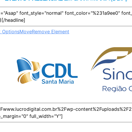
 Options
Move
Remove Element