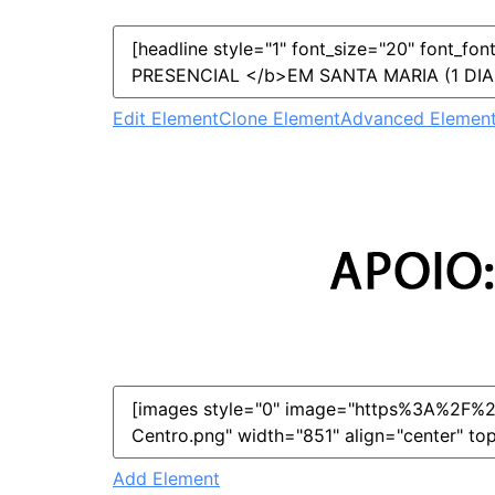
Edit Element
Clone Element
Advanced Element
Add Element