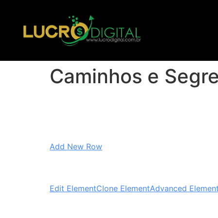
Caminhos e Segre
Add New Row
Edit Element
Clone Element
Advanced Element