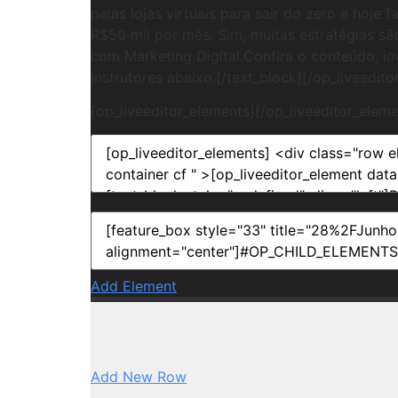
pelas lojas virtuais para sair do zero e hoje f
R$50 mil por mês. Sim, muitas estratégias sã
com Marketing Digital.Confira o conteúdo, in
instrutores abaixo.[/text_block][/op_liveedito
[op_liveeditor_elements][/op_liveeditor_eleme
Add Element
Add New Row