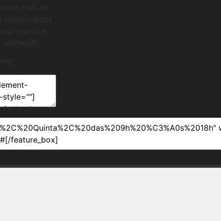
aturar mais de
o relacionadas
vestimento e
r_element]
nts]