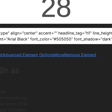
28
nt
Advanced Element Options
Move
Remove Element
9h às
ock
om experiência
 inteiro (9 às
ias utilizadas