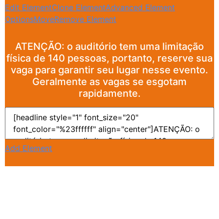
Edit Element
Clone Element
Advanced Element
Options
Move
Remove Element
ATENÇÃO: o auditório tem uma limitação
física de 140 pessoas, portanto, reserve sua
vaga para garantir seu lugar nesse evento.
Geralmente as vagas se esgotam
rapidamente.
Add Element