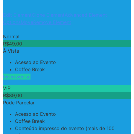
Edit Element
Clone Element
Advanced Element
Options
Move
Remove Element
Normal
R$
49,00
À Vista
Acesso ao Evento
Coffee Break
Inscrever-se
VIP
R$
89,00
Pode Parcelar
Acesso ao Evento
Coffee Break
Conteúdo impresso do evento (mais de 100