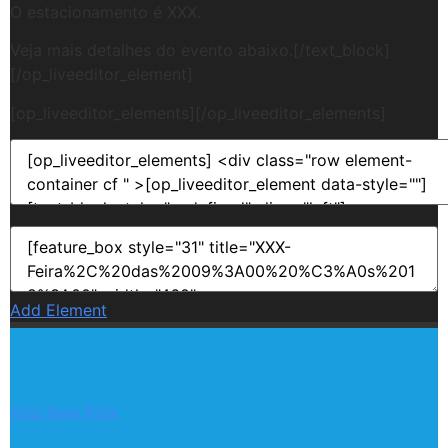
O estacionamento é XXX.
Veja mais detalhes do evento abaixo.[/text_block]
[/op_liveeditor_element]
[op_liveeditor_elements][/op_liveeditor_elements]
Add Element
Add New Row