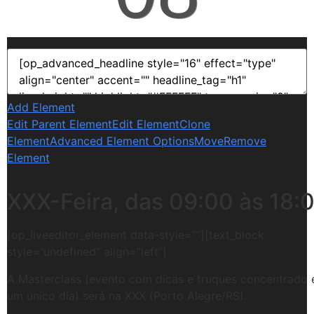
Add Element
Edit Parent Element
Edit Element
Clone
Element
Advanced Element Options
Move
Remove
Element
XXX-Feira, das 09:00 às 18:
[op_liveeditor_element data-style=””][text_block
style=”undefined” align=”left”]
A Masterclass (evento com dicas e truques concentrado
um único dia) será na XXX (Porto Alegre/RS).