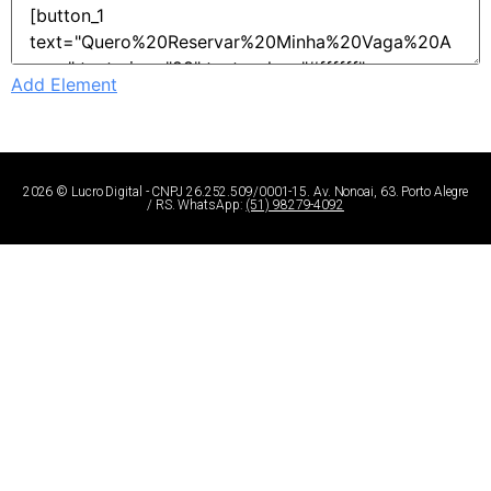
Add Element
2026 ©
Lucro Digital
- CNPJ 26.252.509/0001-15. Av. Nonoai, 63. Porto Alegre
/ RS. WhatsApp:
(51) 98279-4092