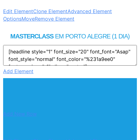
Edit Element
Clone Element
Advanced Element
Options
Move
Remove Element
MASTERCLASS
EM PORTO ALEGRE (1 DIA)
Add Element
Add New Row