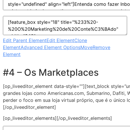
Edit Parent Element
Edit Element
Clone
Element
Advanced Element Options
Move
Remove
Element
#4 – Os Marketplaces
[op_liveeditor_element data-style=””][text_block style=”
grandes lojas como Americanas.com, Submarino, Dafiti, 
perder o foco em sua loja virtual próprio, que é o único 
[/op_liveeditor_element]
[op_liveeditor_elements][/op_liveeditor_elements]