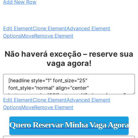
Add New Row
Edit Element
Clone Element
Advanced Element
Options
Move
Remove Element
Não haverá exceção – reserve sua
vaga agora!
Edit Element
Clone Element
Advanced Element
Options
Move
Remove Element
Quero Reservar Minha Vaga Agora