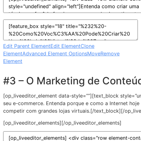
Edit Parent Element
Edit Element
Clone
Element
Advanced Element Options
Move
Remove
Element
#3 – O Marketing de Conteú
[op_liveeditor_element data-style=””][text_block style=”
seu e-commerce. Entenda porque e como a Internet hoje 
competir com grandes lojas virtuais.[/text_block][/op_liv
[op_liveeditor_elements][/op_liveeditor_elements]