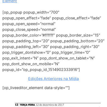
Element
[op_popup popup_width=”700″
popup_open_effect=”fade” popup_close_effect=”fade”
popup_open_speed=”normal”
popup_close_speed=”normal”
popup_border_color=”#ffffff” popup_border_size=”15″
popup_padding_top=”20″ popup_padding_bottom=”20″
popup_padding_left=”30″ popup_padding_right=”30″
pop_trigger_dontshow=”0″ pop_trigger_time=”0″
pop_exit_intent=”N” pop_dont_show_on_tablet=”N”
pop_dont_show_on_mobile=”N”
popup_id=”op_popup_id_1514902333916″]
Edições Anteriores na Mídia
[op_liveeditor_element data-style=””]