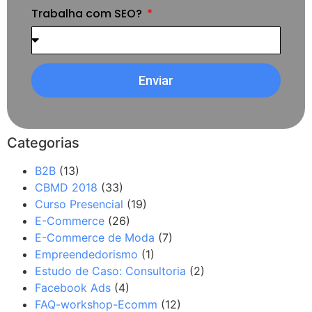
Trabalha com SEO?
Enviar
Categorias
B2B
(13)
CBMD 2018
(33)
Curso Presencial
(19)
E-Commerce
(26)
E-Commerce de Moda
(7)
Empreendedorismo
(1)
Estudo de Caso: Consultoria
(2)
Facebook Ads
(4)
FAQ-workshop-Ecomm
(12)