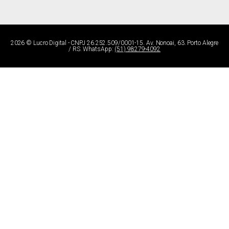
2026 ©
Lucro Digital
- CNPJ 26.252.509/0001-15. Av. Nonoai, 63. Porto Alegre
/ RS. WhatsApp:
(51) 98279-4092