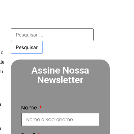
ao
de
Assine Nossa
am
Newsletter
u
Nome
m