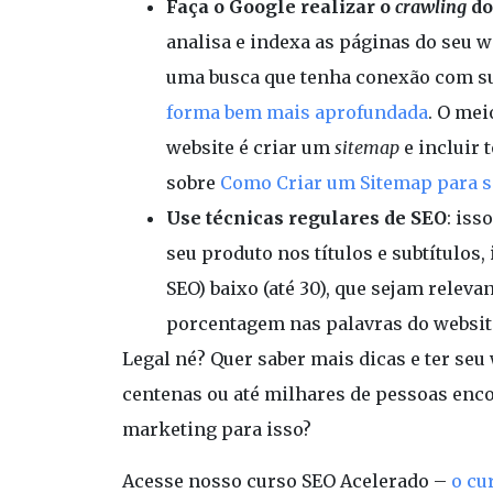
Faça o Google realizar o
crawling
do
analisa e indexa as páginas do seu 
uma busca que tenha conexão com 
forma bem mais aprofundada
. O mei
website é criar um
sitemap
e incluir
sobre
Como Criar um Sitemap para s
Use técnicas regulares de SEO
: iss
seu produto nos títulos e subtítulos
SEO) baixo (até 30), que sejam relev
porcentagem nas palavras do websit
Legal né? Quer saber mais dicas e ter se
centenas ou até milhares de pessoas enco
marketing para isso?
Acesse nosso curso SEO Acelerado –
o cu