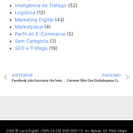
Inteligência de Tráfego
(52)
Logística
(12)
Marketing Digital
(43)
Marketplace
(4)
Perfil do E-Commerce
(5)
Sem Categoria
(2)
SEO e Tráfego
(19)
ANTERIOR
PRÓXIMO
Facebook não funciona tão bem com B2B?
Correios: Não Use Embalagens Cilíndricas ou Esféricas em Seu E-Commerce
2026 ©
Lucro Digital
- CNPJ 26.252.509/0001-15. Av. Nonoai, 63. Porto Alegre