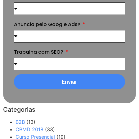
Anuncia pelo Google Ads?
Trabalha com SEO?
Enviar
Categorias
B2B
(13)
CBMD 2018
(33)
Curso Presencial
(19)